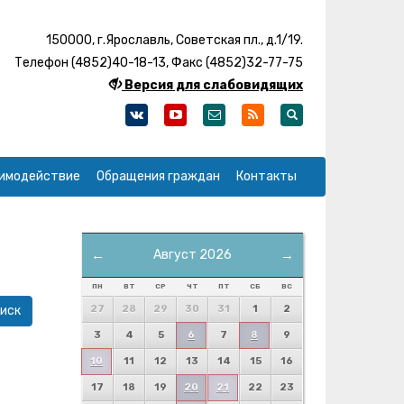
150000, г.Ярославль, Советская пл., д.1/19.
Телефон (4852)40-18-13, Факс (4852)32-77-75
Версия для слабовидящих
имодействие
Обращения граждан
Контакты
←
Август 2026
→
ПН
ВТ
СР
ЧТ
ПТ
СБ
ВС
27
28
29
30
31
1
2
3
4
5
6
7
8
9
10
11
12
13
14
15
16
17
18
19
20
21
22
23