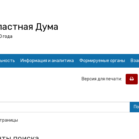
ластная Дума
0 года
ьность
Информация и аналитика
Формируемые органы
Вза
Версия для печати:
страницы
ты поиска