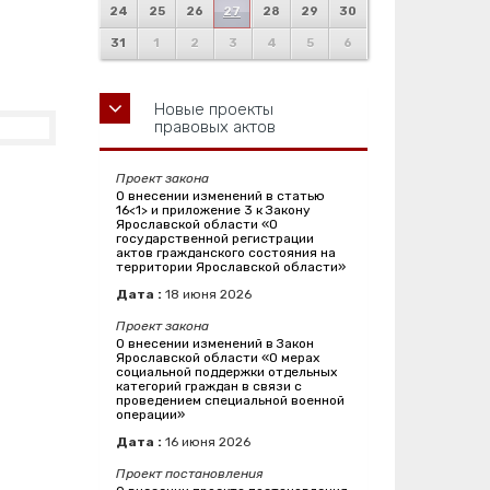
24
25
26
27
28
29
30
31
1
2
3
4
5
6
Новые проекты
правовых актов
Проект закона
О внесении изменений в статью
16<1> и приложение 3 к Закону
Ярославской области «О
государственной регистрации
актов гражданского состояния на
территории Ярославской области»
Дата :
18
июня
2026
Проект закона
О внесении изменений в Закон
Ярославской области «О мерах
социальной поддержки отдельных
категорий граждан в связи с
проведением специальной военной
операции»
Дата :
16
июня
2026
Проект постановления