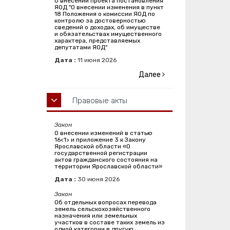
О внесении проекта постановления
ЯОД "О внесении изменения в пункт
18 Положения о комиссии ЯОД по
контролю за достоверностью
сведений о доходах, об имуществе
и обязательствах имущественного
характера, представляемых
депутатами ЯОД"
Дата :
11
июня
2026
Далее
Правовые акты
Закон
О внесении изменений в статью
16<1> и приложение 3 к Закону
Ярославской области «О
государственной регистрации
актов гражданского состояния на
территории Ярославской области»
Дата :
30
июня
2026
Закон
Об отдельных вопросах перевода
земель сельскохозяйственного
назначения или земельных
участков в составе таких земель из
одной категории в другую