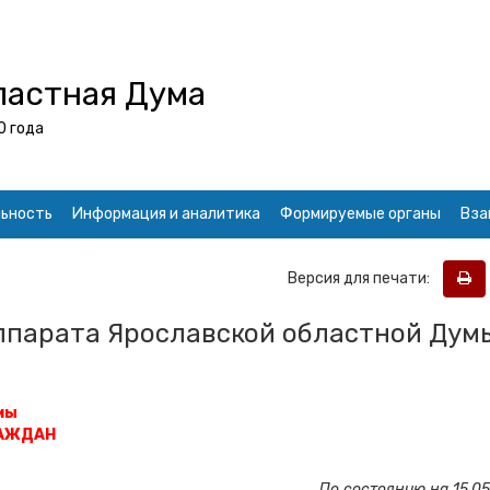
ластная Дума
0 года
ьность
Информация и аналитика
Формируемые органы
Вза
Версия для печати:
ппарата Ярославской областной Дум
мы
РАЖДАН
По состоянию на 15.05