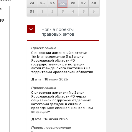
24
25
26
27
28
29
30
р
31
1
2
3
4
5
6
19
Новые проекты
правовых актов
Проект закона
О внесении изменений в статью
16<1> и приложение 3 к Закону
Ярославской области «О
государственной регистрации
актов гражданского состояния на
территории Ярославской области»
Дата :
18
июня
2026
Проект закона
О внесении изменений в Закон
Ярославской области «О мерах
социальной поддержки отдельных
категорий граждан в связи с
проведением специальной военной
операции»
Дата :
16
июня
2026
Проект постановления