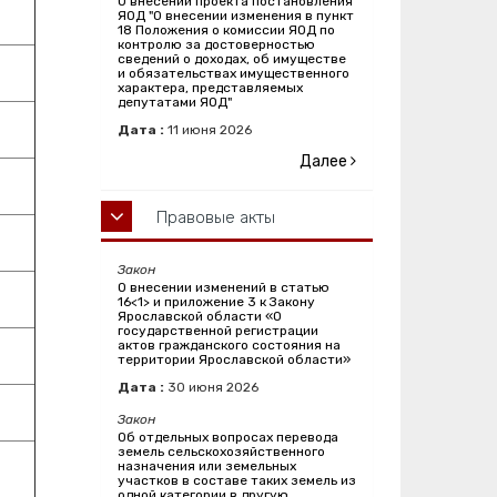
О внесении проекта постановления
ЯОД "О внесении изменения в пункт
18 Положения о комиссии ЯОД по
контролю за достоверностью
сведений о доходах, об имуществе
и обязательствах имущественного
характера, представляемых
депутатами ЯОД"
Дата :
11
июня
2026
Далее
Правовые акты
Закон
О внесении изменений в статью
16<1> и приложение 3 к Закону
Ярославской области «О
государственной регистрации
актов гражданского состояния на
территории Ярославской области»
Дата :
30
июня
2026
Закон
Об отдельных вопросах перевода
земель сельскохозяйственного
назначения или земельных
участков в составе таких земель из
одной категории в другую