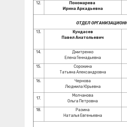
12.
Пономарева
Ирина Аркадьевна
ОТДЕЛ ОРГАНИЗАЦИОНН
13.
Кундасев
Павел Анатольевич
14.
Дмитренко
Елена Геннадьевна
15.
Сорокина
Татьяна Александровна
16.
Чернова
Людмила Юрьевна
Молчанова
17.
Ольга Петровна
18.
Разина
Наталья Евгеньевна