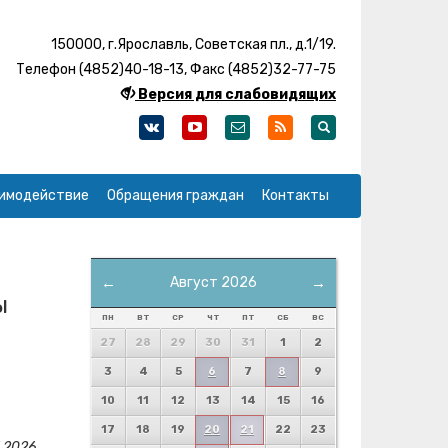
150000, г.Ярославль, Советская пл., д.1/19.
Телефон (4852)40-18-13, Факс (4852)32-77-75
Версия для слабовидящих
имодействие
Обращения граждан
Контакты
←
Август 2026
→
ы
ПН
ВТ
СР
ЧТ
ПТ
СБ
ВС
27
28
29
30
31
1
2
3
4
5
6
7
8
9
10
11
12
13
14
15
16
17
18
19
20
21
22
23
.2026