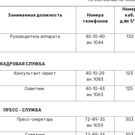
Номе
Занимаемая должность
Номера
каб.
телефонов
д.
№ 1/
Руководитель аппарата
40-10-40
130
вн. 1044
КАДРОВАЯ СЛУЖБА
Консультант-юрист
40-10-29
123
вн. 1083
Советник
40-10-43
125
вн. 1063
ПРЕСС - СЛУЖБА
Пресс-секретарь
72-89-35
303
вн. 1059
Советник
72-89-35
303