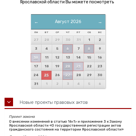
Ярославской области Вы можете посмотреть
←
Август 2026
→
ПН
ВТ
СР
ЧТ
ПТ
СБ
ВС
27
28
29
30
31
1
2
3
4
5
6
7
8
9
10
11
12
13
14
15
16
17
18
19
20
21
22
23
24
25
26
27
28
29
30
31
1
2
3
4
5
6
Новые проекты правовых актов
Проект закона
О внесении изменений в статью 16<1> и приложение 3 к Закону
Ярославской области «О государственной регистрации актов
гражданского состояния на территории Ярославской области»