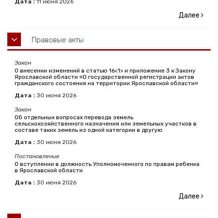
Дата :
11
июня
2026
Далее
Правовые акты
Закон
О внесении изменений в статью 16<1> и приложение 3 к Закону
Ярославской области «О государственной регистрации актов
гражданского состояния на территории Ярославской области»
Дата :
30
июня
2026
Закон
Об отдельных вопросах перевода земель
сельскохозяйственного назначения или земельных участков в
составе таких земель из одной категории в другую
Дата :
30
июня
2026
Постановление
О вступлении в должность Уполномоченного по правам ребенка
в Ярославской области
Дата :
30
июня
2026
Далее