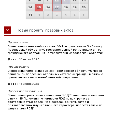
17
18
19
20
21
22
23
24
25
26
27
28
29
30
31
1
2
3
4
5
6
Новые проекты правовых актов
Проект закона
О внесении изменений в статью 16<1> и приложение 3 к Закону
Ярославской области «О государственной регистрации актов
гражданского состояния на территории Ярославской области»
Дата :
18
июня
2026
Проект закона
О внесении изменений в Закон Ярославской области «О мерах
социальной поддержки отдельных категорий граждан в связи с
проведением специальной военной операции»
Дата :
16
июня
2026
Проект постановления
О внесении проекта постановления ЯОД "О внесении изменения
в пункт 18 Положения о комиссии ЯОД по контролю за
достоверностью сведений о доходах, об имуществе и
обязательствах имущественного характера, представляемых
депутатами ЯОД"