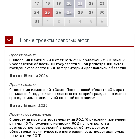
17
18
19
20
21
22
23
24
25
26
27
28
29
30
31
1
2
3
4
5
6
Новые проекты правовых актов
Проект закона
О внесении изменений в статью 16<1> и приложение 3 к Закону
Ярославской области «О государственной регистрации актов
гражданского состояния на территории Ярославской области»
Дата :
18
июня
2026
Проект закона
О внесении изменений в Закон Ярославской области «О мерах
социальной поддержки отдельных категорий граждан в связи с
проведением специальной военной операции»
Дата :
16
июня
2026
Проект постановления
О внесении проекта постановления ЯОД "О внесении изменения
в пункт 18 Положения о комиссии ЯОД по контролю за
достоверностью сведений о доходах, об имуществе и
обязательствах имущественного характера, представляемых
депутатами ЯОД"