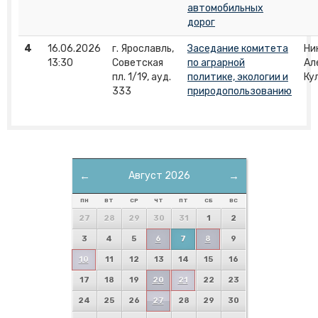
автомобильных
дорог
4
16.06.2026
г. Ярославль,
Заседание комитета
Ни
13:30
Советская
по аграрной
Ал
пл. 1/19, ауд.
политике, экологии и
Ку
333
природопользованию
←
Август 2026
→
ПН
ВТ
СР
ЧТ
ПТ
СБ
ВС
27
28
29
30
31
1
2
3
4
5
6
7
8
9
10
11
12
13
14
15
16
17
18
19
20
21
22
23
24
25
26
27
28
29
30