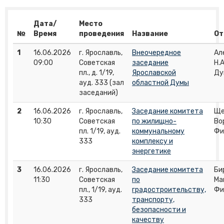
Дата/
Место
№
Время
проведения
Название
От
1
16.06.2026
г. Ярославль,
Внеочередное
Ал
09:00
Советская
заседание
Н.
пл., д. 1/19,
Ярославской
Ду
ауд. 333 (зал
областной Думы
заседаний)
2
16.06.2026
г. Ярославль,
Заседание комитета
Ще
10:30
Советская
по жилищно-
Во
пл. 1/19, ауд.
коммунальному
Фи
333
комплексу и
энергетике
3
16.06.2026
г. Ярославль,
Заседание комитета
Бир
11:30
Советская
по
Ма
пл., 1/19, ауд.
градостроительству,
Фи
333
транспорту,
безопасности и
качеству