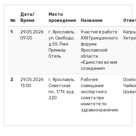
Дата/
Место
№
Время
проведения
Название
Отве
1
29.05.2026
г. Ярославль,
Участие в работе
Капрал
09:00
ул. Свободы,
XXII Гражданского
Хитро
д.55. Ринг
форума
Премьер
Ярославской
Отель
области
«Единство во имя
созидания»
2
29.05.2026
г. Ярославль,
Рабочее
Осипов
13:00
Советская
совещание
Чайков
пл., 1/19, ауд.
экспертного
Шувал
220
совета при
комитете по
здравоохранению