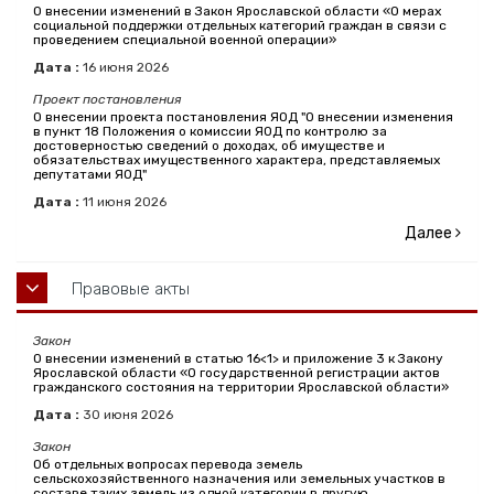
О внесении изменений в Закон Ярославской области «О мерах
социальной поддержки отдельных категорий граждан в связи с
проведением специальной военной операции»
Дата :
16
июня
2026
Проект постановления
О внесении проекта постановления ЯОД "О внесении изменения
в пункт 18 Положения о комиссии ЯОД по контролю за
достоверностью сведений о доходах, об имуществе и
обязательствах имущественного характера, представляемых
депутатами ЯОД"
Дата :
11
июня
2026
Далее
Правовые акты
Закон
О внесении изменений в статью 16<1> и приложение 3 к Закону
Ярославской области «О государственной регистрации актов
гражданского состояния на территории Ярославской области»
Дата :
30
июня
2026
Закон
Об отдельных вопросах перевода земель
сельскохозяйственного назначения или земельных участков в
составе таких земель из одной категории в другую