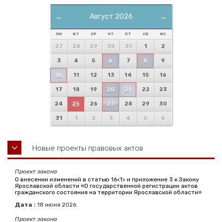
←
Август 2026
→
ПН
ВТ
СР
ЧТ
ПТ
СБ
ВС
27
28
29
30
31
1
2
3
4
5
6
7
8
9
10
11
12
13
14
15
16
17
18
19
20
21
22
23
24
25
26
27
28
29
30
31
1
2
3
4
5
6
Новые проекты правовых актов
Проект закона
О внесении изменений в статью 16<1> и приложение 3 к Закону
Ярославской области «О государственной регистрации актов
гражданского состояния на территории Ярославской области»
Дата :
18
июня
2026
Проект закона