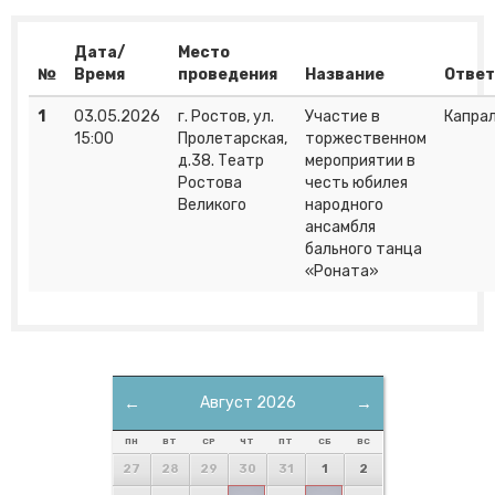
Дата/
Место
№
Время
проведения
Название
Отве
1
03.05.2026
г. Ростов, ул.
Участие в
Капрал
15:00
Пролетарская,
торжественном
д.38. Театр
мероприятии в
Ростова
честь юбилея
Великого
народного
ансамбля
бального танца
«Роната»
←
Август 2026
→
ПН
ВТ
СР
ЧТ
ПТ
СБ
ВС
27
28
29
30
31
1
2