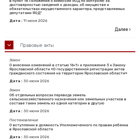
в пункт 18 Положения о комиссии ЯОД по контролю за
достоверностью сведений о доходах, об имуществе и
обязательствах имущественного характера, представляемых
депутатами ЯОД"
Дата :
11
июня
2026
Далее
Правовые акты
Закон
О внесении изменений в статью 16<1> и приложение 3 к Закону
Ярославской области «О государственной регистрации актов
гражданского состояния на территории Ярославской области»
Дата :
30
июня
2026
Закон
Об отдельных вопросах перевода земель
сельскохозяйственного назначения или земельных участков в
составе таких земель из одной категории в другую
Дата :
30
июня
2026
Постановление
О вступлении в должность Уполномоченного по правам ребенка
в Ярославской области
Дата :
30
июня
2026