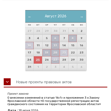
←
Август 2026
→
ПН
ВТ
СР
ЧТ
ПТ
СБ
ВС
27
28
29
30
31
1
2
3
4
5
6
7
8
9
10
11
12
13
14
15
16
17
18
19
20
21
22
23
24
25
26
27
28
29
30
31
1
2
3
4
5
6
Новые проекты правовых актов
Проект закона
О внесении изменений в статью 16<1> и приложение 3 к Закону
Ярославской области «О государственной регистрации актов
гражданского состояния на территории Ярославской области»
Дата :
18
июня
2026